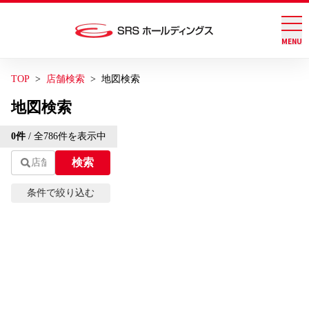
MENU
グループ店舗検索
お問い合わせ
TOP
店舗検索
地図検索
会社案内
地図検索
トグル
Leaflet
| ©
OpenStreetMap
contributions | 地図修正は
こ
0
件
/ 全
786
件を表示中
ちら
サステナビリティ
トグル
検索
+
−
IR情報
条件で絞り込む
トグル
エリアから探す
ブランド情報
現在地から探す
採用情報