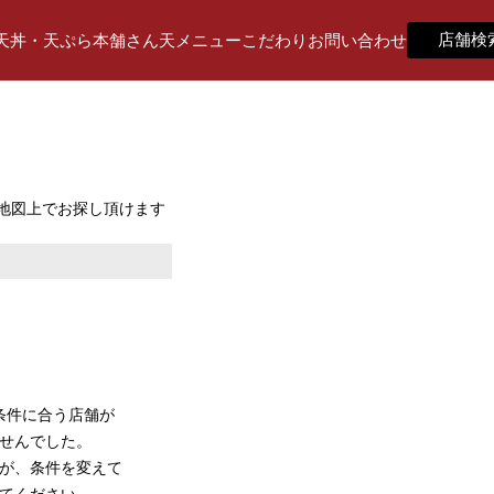
店舗検
天丼・天ぷら本舗さん天
メニュー
こだわり
お問い合わせ
+
地図上でお探し頂けます
−
条件に合う店舗が
せんでした。
が、条件を変えて