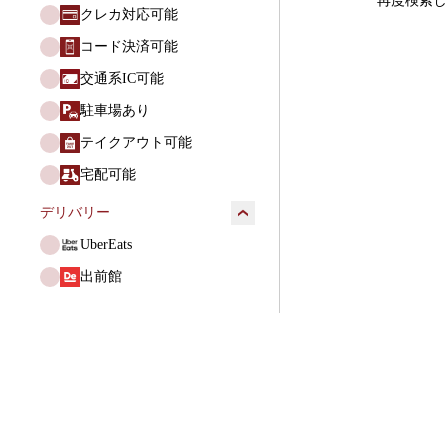
再度検索し
クレカ対応可能
コード決済可能
交通系IC可能
駐車場あり
テイクアウト可能
宅配可能
デリバリー
UberEats
出前館