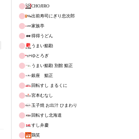
CHOJIRO
出前寿司にぎり忠次郎
家族亭
得得うどん
うまい鮨勘
ゆとろぎ
うまい鮨勘 別館 鮨正
銀座　鮨正
回転すし まるくに
宮本むなし
玉子焼 お出汁 ひまわり
回転すし北海道
すし弁慶
鶏笑