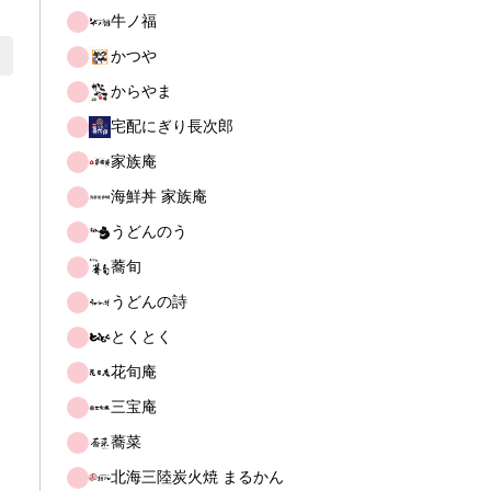
牛ノ福
かつや
からやま
宅配にぎり長次郎
家族庵
海鮮丼 家族庵
うどんのう
蕎旬
うどんの詩
とくとく
花旬庵
三宝庵
蕎菜
北海三陸炭火焼 まるかん