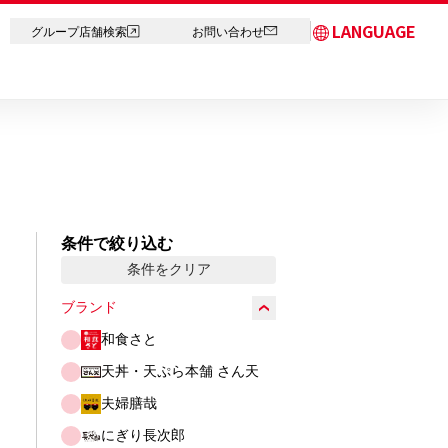
LANGUAGE
グループ店舗検索
お問い合わせ
日本語
English
简体中文
繁体字
한국어
条件で絞り込む
ภาษาไทย
条件をクリア
ブランド
和食さと
天丼・天ぷら本舗 さん天
夫婦膳哉
にぎり長次郎