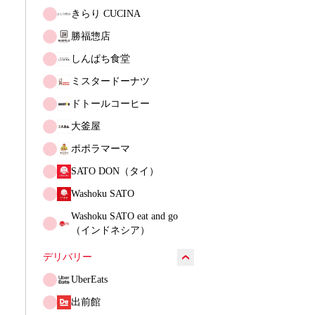
きらり CUCINA
勝福惣店
しんぱち食堂
ミスタードーナツ
ドトールコーヒー
大釜屋
ポポラマーマ
SATO DON（タイ）
Washoku SATO
Washoku SATO eat and go
（インドネシア）
デリバリー
UberEats
出前館